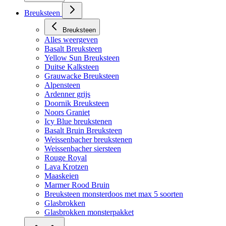
Breuksteen
Breuksteen
Alles weergeven
Basalt Breuksteen
Yellow Sun Breuksteen
Duitse Kalksteen
Grauwacke Breuksteen
Alpensteen
Ardenner grijs
Doornik Breuksteen
Noors Graniet
Icy Blue breukstenen
Basalt Bruin Breuksteen
Weissenbacher breukstenen
Weissenbacher siersteen
Rouge Royal
Lava Krotzen
Maaskeien
Marmer Rood Bruin
Breuksteen monsterdoos met max 5 soorten
Glasbrokken
Glasbrokken monsterpakket