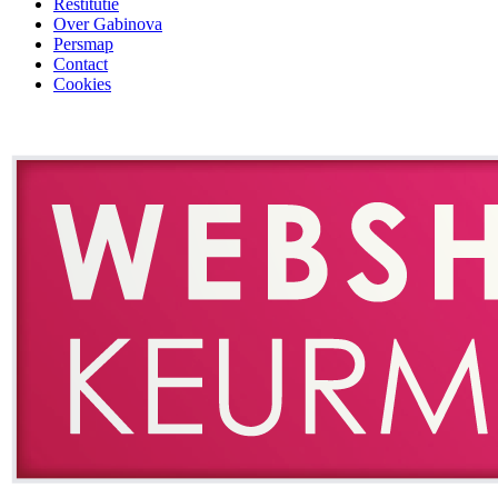
Restitutie
Over Gabinova
Persmap
Contact
Cookies