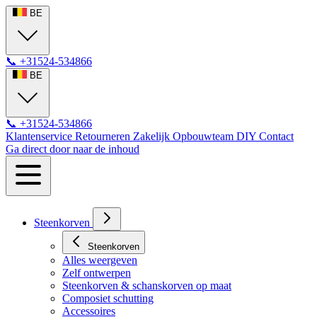
BE
📞
+31524-534866
BE
📞
+31524-534866
Klantenservice
Retourneren
Zakelijk
Opbouwteam
DIY
Contact
Ga direct door naar de inhoud
Steenkorven
Steenkorven
Alles weergeven
Zelf ontwerpen
Steenkorven & schanskorven op maat
Composiet schutting
Accessoires