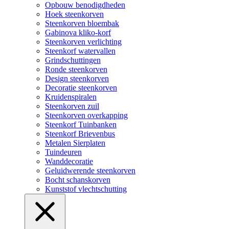
Opbouw benodigdheden
Hoek steenkorven
Steenkorven bloembak
Gabinova kliko-korf
Steenkorven verlichting
Steenkorf watervallen
Grindschuttingen
Ronde steenkorven
Design steenkorven
Decoratie steenkorven
Kruidenspiralen
Steenkorven zuil
Steenkorven overkapping
Steenkorf Tuinbanken
Steenkorf Brievenbus
Metalen Sierplaten
Tuindeuren
Wanddecoratie
Geluidwerende steenkorven
Bocht schanskorven
Kunststof vlechtschutting