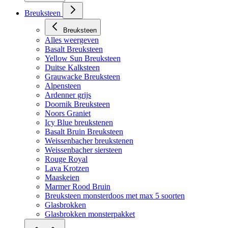
Breuksteen
Breuksteen
Alles weergeven
Basalt Breuksteen
Yellow Sun Breuksteen
Duitse Kalksteen
Grauwacke Breuksteen
Alpensteen
Ardenner grijs
Doornik Breuksteen
Noors Graniet
Icy Blue breukstenen
Basalt Bruin Breuksteen
Weissenbacher breukstenen
Weissenbacher siersteen
Rouge Royal
Lava Krotzen
Maaskeien
Marmer Rood Bruin
Breuksteen monsterdoos met max 5 soorten
Glasbrokken
Glasbrokken monsterpakket