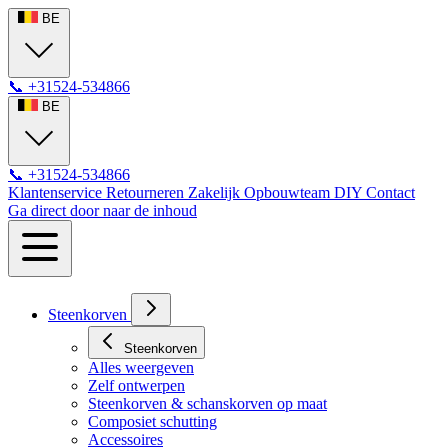
BE
📞
+31524-534866
BE
📞
+31524-534866
Klantenservice
Retourneren
Zakelijk
Opbouwteam
DIY
Contact
Ga direct door naar de inhoud
Steenkorven
Steenkorven
Alles weergeven
Zelf ontwerpen
Steenkorven & schanskorven op maat
Composiet schutting
Accessoires