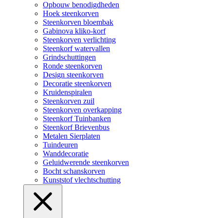
Opbouw benodigdheden
Hoek steenkorven
Steenkorven bloembak
Gabinova kliko-korf
Steenkorven verlichting
Steenkorf watervallen
Grindschuttingen
Ronde steenkorven
Design steenkorven
Decoratie steenkorven
Kruidenspiralen
Steenkorven zuil
Steenkorven overkapping
Steenkorf Tuinbanken
Steenkorf Brievenbus
Metalen Sierplaten
Tuindeuren
Wanddecoratie
Geluidwerende steenkorven
Bocht schanskorven
Kunststof vlechtschutting