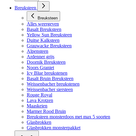
Breuksteen
Breuksteen
Alles weergeven
Basalt Breuksteen
Yellow Sun Breuksteen
Duitse Kalksteen
Grauwacke Breuksteen
Alpensteen
Ardenner grijs
Doornik Breuksteen
Noors Graniet
Icy Blue breukstenen
Basalt Bruin Breuksteen
Weissenbacher breukstenen
Weissenbacher siersteen
Rouge Royal
Lava Krotzen
Maaskeien
Marmer Rood Bruin
Breuksteen monsterdoos met max 5 soorten
Glasbrokken
Glasbrokken monsterpakket