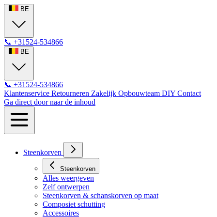
BE
📞
+31524-534866
BE
📞
+31524-534866
Klantenservice
Retourneren
Zakelijk
Opbouwteam
DIY
Contact
Ga direct door naar de inhoud
Steenkorven
Steenkorven
Alles weergeven
Zelf ontwerpen
Steenkorven & schanskorven op maat
Composiet schutting
Accessoires