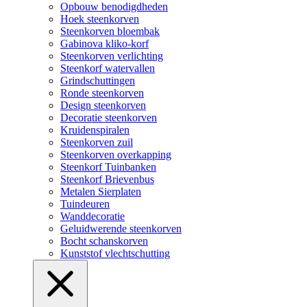
Opbouw benodigdheden
Hoek steenkorven
Steenkorven bloembak
Gabinova kliko-korf
Steenkorven verlichting
Steenkorf watervallen
Grindschuttingen
Ronde steenkorven
Design steenkorven
Decoratie steenkorven
Kruidenspiralen
Steenkorven zuil
Steenkorven overkapping
Steenkorf Tuinbanken
Steenkorf Brievenbus
Metalen Sierplaten
Tuindeuren
Wanddecoratie
Geluidwerende steenkorven
Bocht schanskorven
Kunststof vlechtschutting