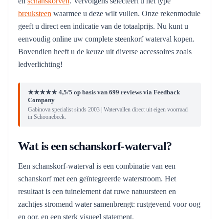
en
schanskorven
. Vervolgens selecteert u het type
breuksteen
waarmee u deze wilt vullen. Onze rekenmodule
geeft u direct een indicatie van de totaalprijs. Nu kunt u
eenvoudig online uw complete steenkorf waterval kopen.
Bovendien heeft u de keuze uit diverse accessoires zoals
ledverlichting!
★★★★★ 4,5/5 op basis van 699 reviews via Feedback
Company
Gabinova specialist sinds 2003 | Watervallen direct uit eigen voorraad
in Schoonebeek.
Wat is een schanskorf-waterval?
Een schanskorf-waterval is een combinatie van een
schanskorf met een geïntegreerde waterstroom. Het
resultaat is een tuinelement dat ruwe natuursteen en
zachtjes stromend water samenbrengt: rustgevend voor oog
en oor, en een sterk visueel statement.