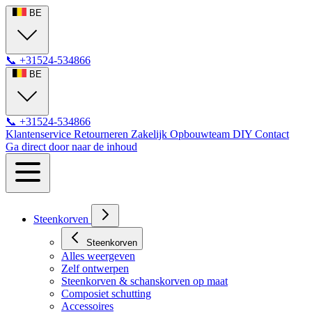
BE
📞
+31524-534866
BE
📞
+31524-534866
Klantenservice
Retourneren
Zakelijk
Opbouwteam
DIY
Contact
Ga direct door naar de inhoud
Steenkorven
Steenkorven
Alles weergeven
Zelf ontwerpen
Steenkorven & schanskorven op maat
Composiet schutting
Accessoires