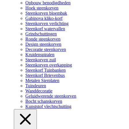
Opbouw benodigdheden
Hoek steenkorven
Steenkorven bloembak
Gabinova kliko-korf
Steenkorven verlichting
Steenkorf watervallen
Grindschuttingen
Ronde steenkorven
Design steenkorven
Decoratie steenkorven
Kruidenspiralen
Steenkorven zuil
Steenkorven overkapping
Steenkorf Tuinbanken
Steenkorf Brievenbus
Metalen Sierplaten
Tuindeuren
Wanddecoratie
Geluidwerende steenkorven
Bocht schanskorven
Kunststof vlechtschutting