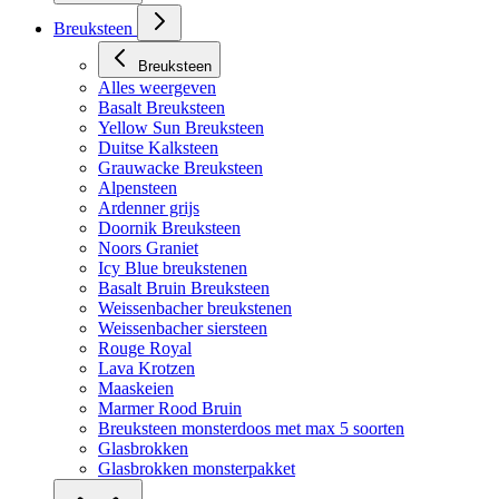
Breuksteen
Breuksteen
Alles weergeven
Basalt Breuksteen
Yellow Sun Breuksteen
Duitse Kalksteen
Grauwacke Breuksteen
Alpensteen
Ardenner grijs
Doornik Breuksteen
Noors Graniet
Icy Blue breukstenen
Basalt Bruin Breuksteen
Weissenbacher breukstenen
Weissenbacher siersteen
Rouge Royal
Lava Krotzen
Maaskeien
Marmer Rood Bruin
Breuksteen monsterdoos met max 5 soorten
Glasbrokken
Glasbrokken monsterpakket