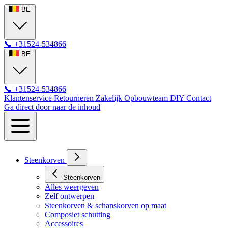
BE
📞
+31524-534866
BE
📞
+31524-534866
Klantenservice
Retourneren
Zakelijk
Opbouwteam
DIY
Contact
Ga direct door naar de inhoud
Steenkorven
Steenkorven
Alles weergeven
Zelf ontwerpen
Steenkorven & schanskorven op maat
Composiet schutting
Accessoires