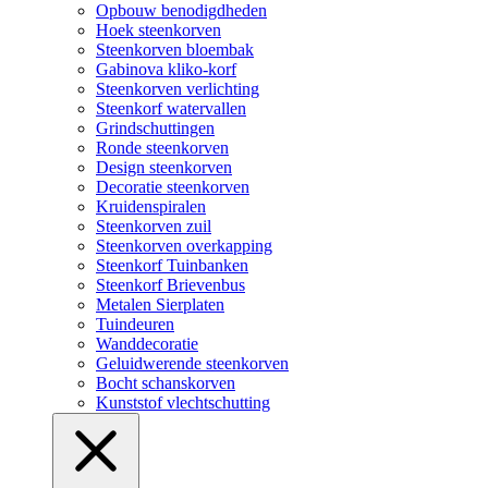
Opbouw benodigdheden
Hoek steenkorven
Steenkorven bloembak
Gabinova kliko-korf
Steenkorven verlichting
Steenkorf watervallen
Grindschuttingen
Ronde steenkorven
Design steenkorven
Decoratie steenkorven
Kruidenspiralen
Steenkorven zuil
Steenkorven overkapping
Steenkorf Tuinbanken
Steenkorf Brievenbus
Metalen Sierplaten
Tuindeuren
Wanddecoratie
Geluidwerende steenkorven
Bocht schanskorven
Kunststof vlechtschutting