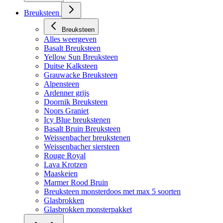
Breuksteen
Breuksteen
Alles weergeven
Basalt Breuksteen
Yellow Sun Breuksteen
Duitse Kalksteen
Grauwacke Breuksteen
Alpensteen
Ardenner grijs
Doornik Breuksteen
Noors Graniet
Icy Blue breukstenen
Basalt Bruin Breuksteen
Weissenbacher breukstenen
Weissenbacher siersteen
Rouge Royal
Lava Krotzen
Maaskeien
Marmer Rood Bruin
Breuksteen monsterdoos met max 5 soorten
Glasbrokken
Glasbrokken monsterpakket