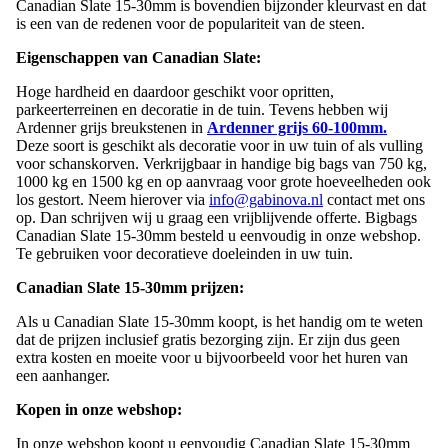
Canadian Slate 15-30mm is bovendien bijzonder kleurvast en dat
is een van de redenen voor de populariteit van de steen.
Eigenschappen van Canadian Slate:
Hoge hardheid en daardoor geschikt voor opritten,
parkeerterreinen en decoratie in de tuin. Tevens hebben wij
Ardenner grijs breukstenen in
Ardenner grijs 60-100mm.
Deze soort is geschikt als decoratie voor in uw tuin of als vulling
voor schanskorven. Verkrijgbaar in handige big bags van 750 kg,
1000 kg en 1500 kg en op aanvraag voor grote hoeveelheden ook
los gestort. Neem hierover via
info@gabinova.nl
contact met ons
op. Dan schrijven wij u graag een vrijblijvende offerte. Bigbags
Canadian Slate 15-30mm besteld u eenvoudig in onze webshop.
Te gebruiken voor decoratieve doeleinden in uw tuin.
Canadian Slate 15-30mm prijzen:
Als u Canadian Slate 15-30mm koopt, is het handig om te weten
dat de prijzen inclusief gratis bezorging zijn. Er zijn dus geen
extra kosten en moeite voor u bijvoorbeeld voor het huren van
een aanhanger.
Kopen in onze webshop:
In onze webshop koopt u eenvoudig Canadian Slate 15-30mm