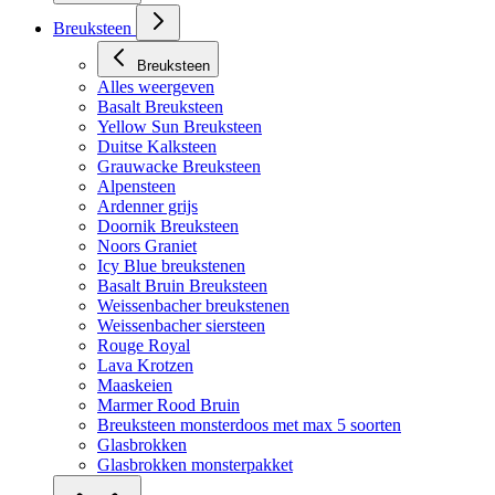
Breuksteen
Breuksteen
Alles weergeven
Basalt Breuksteen
Yellow Sun Breuksteen
Duitse Kalksteen
Grauwacke Breuksteen
Alpensteen
Ardenner grijs
Doornik Breuksteen
Noors Graniet
Icy Blue breukstenen
Basalt Bruin Breuksteen
Weissenbacher breukstenen
Weissenbacher siersteen
Rouge Royal
Lava Krotzen
Maaskeien
Marmer Rood Bruin
Breuksteen monsterdoos met max 5 soorten
Glasbrokken
Glasbrokken monsterpakket