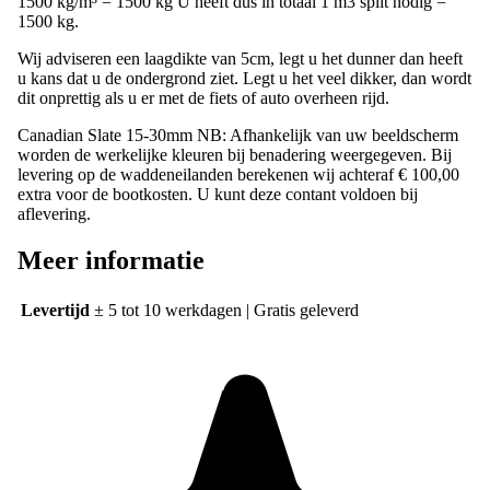
1500 kg/m³ = 1500 kg U heeft dus in totaal 1 m3 split nodig =
1500 kg.
Wij adviseren een laagdikte van 5cm, legt u het dunner dan heeft
u kans dat u de ondergrond ziet. Legt u het veel dikker, dan wordt
dit onprettig als u er met de fiets of auto overheen rijd.
Canadian Slate 15-30mm NB: Afhankelijk van uw beeldscherm
worden de werkelijke kleuren bij benadering weergegeven. Bij
levering op de waddeneilanden berekenen wij achteraf € 100,00
extra voor de bootkosten. U kunt deze contant voldoen bij
aflevering.
Meer informatie
Levertijd
± 5 tot 10 werkdagen | Gratis geleverd