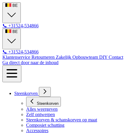
BE
📞
+31524-534866
BE
📞
+31524-534866
Klantenservice
Retourneren
Zakelijk
Opbouwteam
DIY
Contact
Ga direct door naar de inhoud
Steenkorven
Steenkorven
Alles weergeven
Zelf ontwerpen
Steenkorven & schanskorven op maat
Composiet schutting
Accessoires