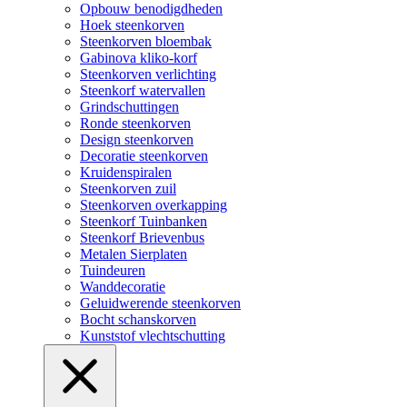
Opbouw benodigdheden
Hoek steenkorven
Steenkorven bloembak
Gabinova kliko-korf
Steenkorven verlichting
Steenkorf watervallen
Grindschuttingen
Ronde steenkorven
Design steenkorven
Decoratie steenkorven
Kruidenspiralen
Steenkorven zuil
Steenkorven overkapping
Steenkorf Tuinbanken
Steenkorf Brievenbus
Metalen Sierplaten
Tuindeuren
Wanddecoratie
Geluidwerende steenkorven
Bocht schanskorven
Kunststof vlechtschutting