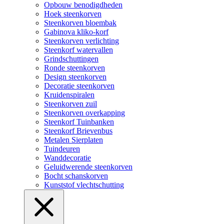
Opbouw benodigdheden
Hoek steenkorven
Steenkorven bloembak
Gabinova kliko-korf
Steenkorven verlichting
Steenkorf watervallen
Grindschuttingen
Ronde steenkorven
Design steenkorven
Decoratie steenkorven
Kruidenspiralen
Steenkorven zuil
Steenkorven overkapping
Steenkorf Tuinbanken
Steenkorf Brievenbus
Metalen Sierplaten
Tuindeuren
Wanddecoratie
Geluidwerende steenkorven
Bocht schanskorven
Kunststof vlechtschutting