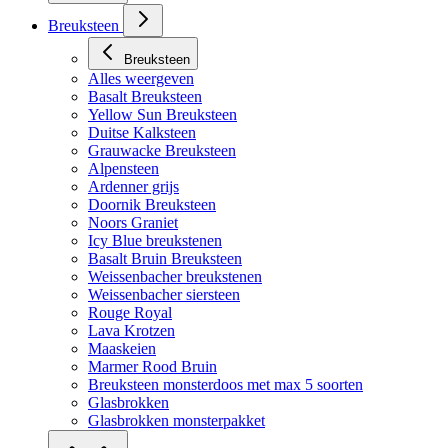
Breuksteen
Breuksteen
Alles weergeven
Basalt Breuksteen
Yellow Sun Breuksteen
Duitse Kalksteen
Grauwacke Breuksteen
Alpensteen
Ardenner grijs
Doornik Breuksteen
Noors Graniet
Icy Blue breukstenen
Basalt Bruin Breuksteen
Weissenbacher breukstenen
Weissenbacher siersteen
Rouge Royal
Lava Krotzen
Maaskeien
Marmer Rood Bruin
Breuksteen monsterdoos met max 5 soorten
Glasbrokken
Glasbrokken monsterpakket