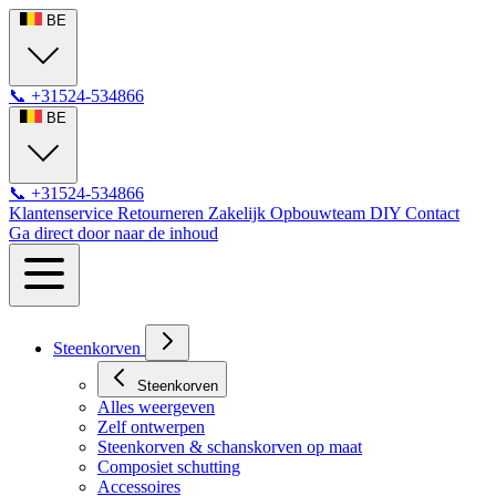
BE
📞
+31524-534866
BE
📞
+31524-534866
Klantenservice
Retourneren
Zakelijk
Opbouwteam
DIY
Contact
Ga direct door naar de inhoud
Steenkorven
Steenkorven
Alles weergeven
Zelf ontwerpen
Steenkorven & schanskorven op maat
Composiet schutting
Accessoires