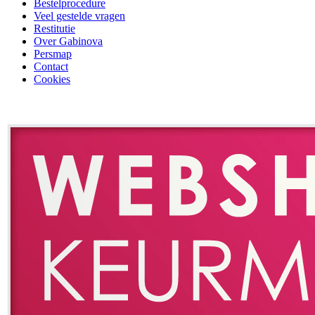
Bestelprocedure
Veel gestelde vragen
Restitutie
Over Gabinova
Persmap
Contact
Cookies