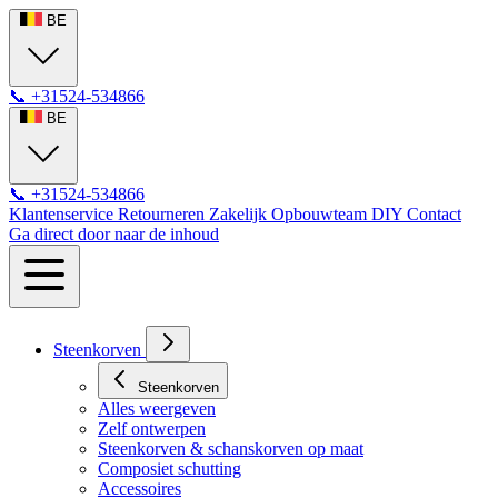
BE
📞
+31524-534866
BE
📞
+31524-534866
Klantenservice
Retourneren
Zakelijk
Opbouwteam
DIY
Contact
Ga direct door naar de inhoud
Steenkorven
Steenkorven
Alles weergeven
Zelf ontwerpen
Steenkorven & schanskorven op maat
Composiet schutting
Accessoires