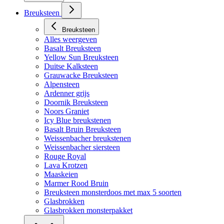
Breuksteen
Breuksteen
Alles weergeven
Basalt Breuksteen
Yellow Sun Breuksteen
Duitse Kalksteen
Grauwacke Breuksteen
Alpensteen
Ardenner grijs
Doornik Breuksteen
Noors Graniet
Icy Blue breukstenen
Basalt Bruin Breuksteen
Weissenbacher breukstenen
Weissenbacher siersteen
Rouge Royal
Lava Krotzen
Maaskeien
Marmer Rood Bruin
Breuksteen monsterdoos met max 5 soorten
Glasbrokken
Glasbrokken monsterpakket