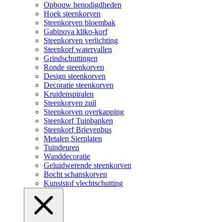
Opbouw benodigdheden
Hoek steenkorven
Steenkorven bloembak
Gabinova kliko-korf
Steenkorven verlichting
Steenkorf watervallen
Grindschuttingen
Ronde steenkorven
Design steenkorven
Decoratie steenkorven
Kruidenspiralen
Steenkorven zuil
Steenkorven overkapping
Steenkorf Tuinbanken
Steenkorf Brievenbus
Metalen Sierplaten
Tuindeuren
Wanddecoratie
Geluidwerende steenkorven
Bocht schanskorven
Kunststof vlechtschutting