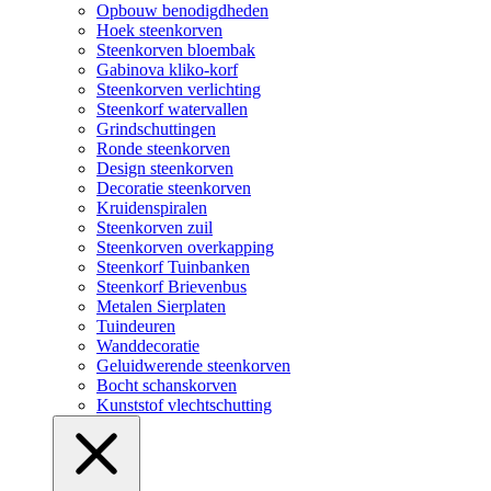
Opbouw benodigdheden
Hoek steenkorven
Steenkorven bloembak
Gabinova kliko-korf
Steenkorven verlichting
Steenkorf watervallen
Grindschuttingen
Ronde steenkorven
Design steenkorven
Decoratie steenkorven
Kruidenspiralen
Steenkorven zuil
Steenkorven overkapping
Steenkorf Tuinbanken
Steenkorf Brievenbus
Metalen Sierplaten
Tuindeuren
Wanddecoratie
Geluidwerende steenkorven
Bocht schanskorven
Kunststof vlechtschutting