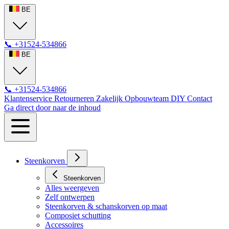
BE
📞
+31524-534866
BE
📞
+31524-534866
Klantenservice
Retourneren
Zakelijk
Opbouwteam
DIY
Contact
Ga direct door naar de inhoud
Steenkorven
Steenkorven
Alles weergeven
Zelf ontwerpen
Steenkorven & schanskorven op maat
Composiet schutting
Accessoires