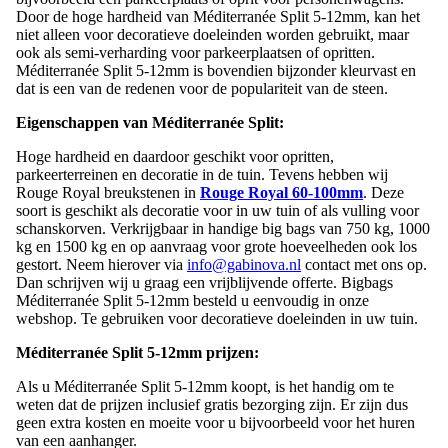
Door de hoge hardheid van Méditerranée Split 5-12mm, kan het
niet alleen voor decoratieve doeleinden worden gebruikt, maar
ook als semi-verharding voor parkeerplaatsen of opritten.
Méditerranée Split 5-12mm is bovendien bijzonder kleurvast en
dat is een van de redenen voor de populariteit van de steen.
Eigenschappen van Méditerranée Split:
Hoge hardheid en daardoor geschikt voor opritten,
parkeerterreinen en decoratie in de tuin. Tevens hebben wij
Rouge Royal breukstenen in
Rouge Royal 60-100mm
. Deze
soort is geschikt als decoratie voor in uw tuin of als vulling voor
schanskorven. Verkrijgbaar in handige big bags van 750 kg, 1000
kg en 1500 kg en op aanvraag voor grote hoeveelheden ook los
gestort. Neem hierover via
info@gabinova.nl
contact met ons op.
Dan schrijven wij u graag een vrijblijvende offerte. Bigbags
Méditerranée Split 5-12mm besteld u eenvoudig in onze
webshop. Te gebruiken voor decoratieve doeleinden in uw tuin.
Méditerranée Split 5-12mm prijzen:
Als u Méditerranée Split 5-12mm koopt, is het handig om te
weten dat de prijzen inclusief gratis bezorging zijn. Er zijn dus
geen extra kosten en moeite voor u bijvoorbeeld voor het huren
van een aanhanger.