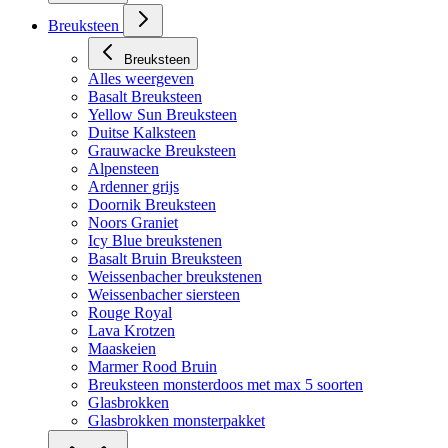
Breuksteen
Breuksteen
Alles weergeven
Basalt Breuksteen
Yellow Sun Breuksteen
Duitse Kalksteen
Grauwacke Breuksteen
Alpensteen
Ardenner grijs
Doornik Breuksteen
Noors Graniet
Icy Blue breukstenen
Basalt Bruin Breuksteen
Weissenbacher breukstenen
Weissenbacher siersteen
Rouge Royal
Lava Krotzen
Maaskeien
Marmer Rood Bruin
Breuksteen monsterdoos met max 5 soorten
Glasbrokken
Glasbrokken monsterpakket