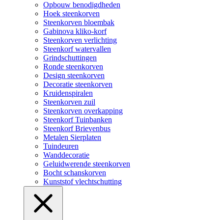
Opbouw benodigdheden
Hoek steenkorven
Steenkorven bloembak
Gabinova kliko-korf
Steenkorven verlichting
Steenkorf watervallen
Grindschuttingen
Ronde steenkorven
Design steenkorven
Decoratie steenkorven
Kruidenspiralen
Steenkorven zuil
Steenkorven overkapping
Steenkorf Tuinbanken
Steenkorf Brievenbus
Metalen Sierplaten
Tuindeuren
Wanddecoratie
Geluidwerende steenkorven
Bocht schanskorven
Kunststof vlechtschutting