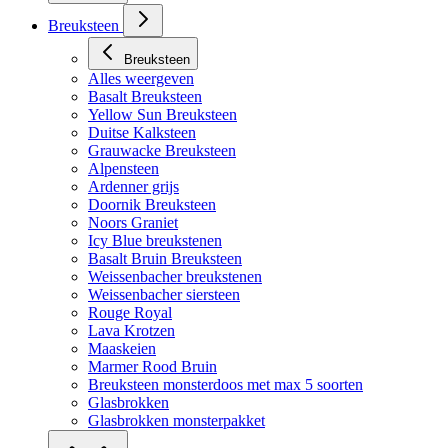
Breuksteen
Breuksteen
Alles weergeven
Basalt Breuksteen
Yellow Sun Breuksteen
Duitse Kalksteen
Grauwacke Breuksteen
Alpensteen
Ardenner grijs
Doornik Breuksteen
Noors Graniet
Icy Blue breukstenen
Basalt Bruin Breuksteen
Weissenbacher breukstenen
Weissenbacher siersteen
Rouge Royal
Lava Krotzen
Maaskeien
Marmer Rood Bruin
Breuksteen monsterdoos met max 5 soorten
Glasbrokken
Glasbrokken monsterpakket