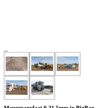
Menggranulaat 0-31,5mm in BigBag