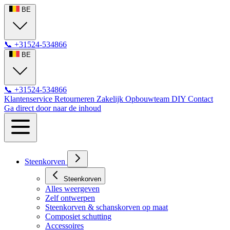
BE
📞
+31524-534866
BE
📞
+31524-534866
Klantenservice
Retourneren
Zakelijk
Opbouwteam
DIY
Contact
Ga direct door naar de inhoud
Steenkorven
Steenkorven
Alles weergeven
Zelf ontwerpen
Steenkorven & schanskorven op maat
Composiet schutting
Accessoires