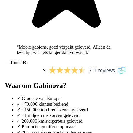
“Mooie gabions, goed verpakt geleverd. Alleen de
levertijd was iets langer dan verwacht.”
— Linda B.
9
711 reviews
Waarom Gabinova?
✓
Grootste van Europa
✓
+70.000 klanten bediend
✓
+150.000 ton breukstenen geleverd
✓
+1 miljoen m² korven geleverd
✓
200.000 km steigerbuis geleverd
✓
Productie en offerte op maat
✓
20+ jaar dé specialist in schanskorven