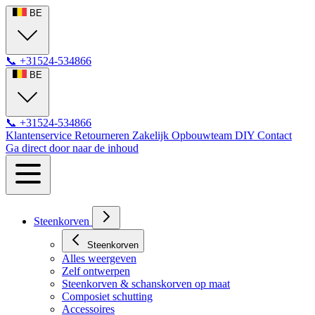
BE
📞
+31524-534866
BE
📞
+31524-534866
Klantenservice
Retourneren
Zakelijk
Opbouwteam
DIY
Contact
Ga direct door naar de inhoud
Steenkorven
Steenkorven
Alles weergeven
Zelf ontwerpen
Steenkorven & schanskorven op maat
Composiet schutting
Accessoires