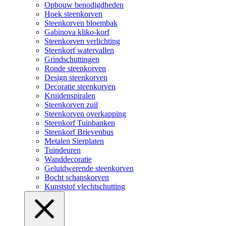
Opbouw benodigdheden
Hoek steenkorven
Steenkorven bloembak
Gabinova kliko-korf
Steenkorven verlichting
Steenkorf watervallen
Grindschuttingen
Ronde steenkorven
Design steenkorven
Decoratie steenkorven
Kruidenspiralen
Steenkorven zuil
Steenkorven overkapping
Steenkorf Tuinbanken
Steenkorf Brievenbus
Metalen Sierplaten
Tuindeuren
Wanddecoratie
Geluidwerende steenkorven
Bocht schanskorven
Kunststof vlechtschutting