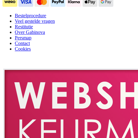
Bestelprocedure
Veel gestelde vragen
Restitutie
Over Gabinova
Persmap
Contact
Cookies