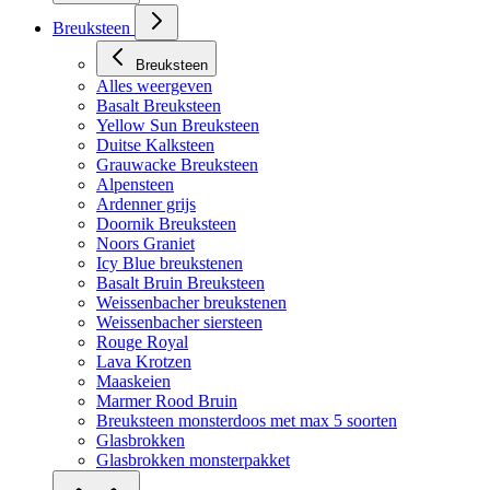
Breuksteen
Breuksteen
Alles weergeven
Basalt Breuksteen
Yellow Sun Breuksteen
Duitse Kalksteen
Grauwacke Breuksteen
Alpensteen
Ardenner grijs
Doornik Breuksteen
Noors Graniet
Icy Blue breukstenen
Basalt Bruin Breuksteen
Weissenbacher breukstenen
Weissenbacher siersteen
Rouge Royal
Lava Krotzen
Maaskeien
Marmer Rood Bruin
Breuksteen monsterdoos met max 5 soorten
Glasbrokken
Glasbrokken monsterpakket