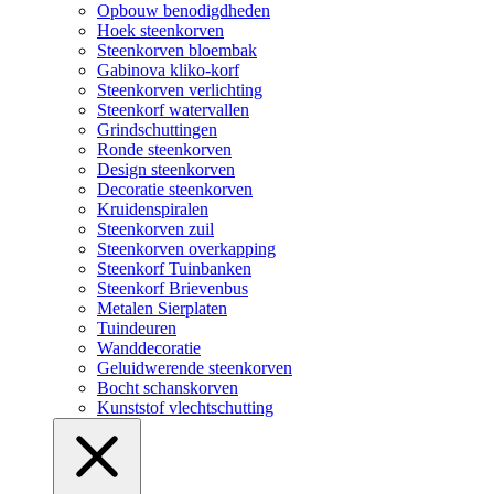
Opbouw benodigdheden
Hoek steenkorven
Steenkorven bloembak
Gabinova kliko-korf
Steenkorven verlichting
Steenkorf watervallen
Grindschuttingen
Ronde steenkorven
Design steenkorven
Decoratie steenkorven
Kruidenspiralen
Steenkorven zuil
Steenkorven overkapping
Steenkorf Tuinbanken
Steenkorf Brievenbus
Metalen Sierplaten
Tuindeuren
Wanddecoratie
Geluidwerende steenkorven
Bocht schanskorven
Kunststof vlechtschutting