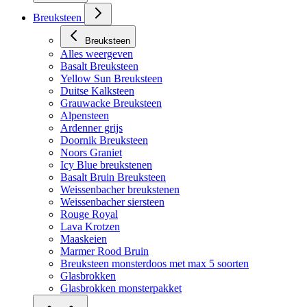
Breuksteen
Breuksteen
Alles weergeven
Basalt Breuksteen
Yellow Sun Breuksteen
Duitse Kalksteen
Grauwacke Breuksteen
Alpensteen
Ardenner grijs
Doornik Breuksteen
Noors Graniet
Icy Blue breukstenen
Basalt Bruin Breuksteen
Weissenbacher breukstenen
Weissenbacher siersteen
Rouge Royal
Lava Krotzen
Maaskeien
Marmer Rood Bruin
Breuksteen monsterdoos met max 5 soorten
Glasbrokken
Glasbrokken monsterpakket