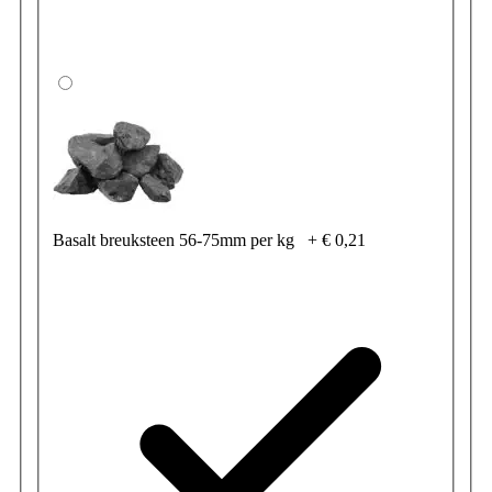
Basalt breuksteen 56-75mm per kg
+
€ 0,21