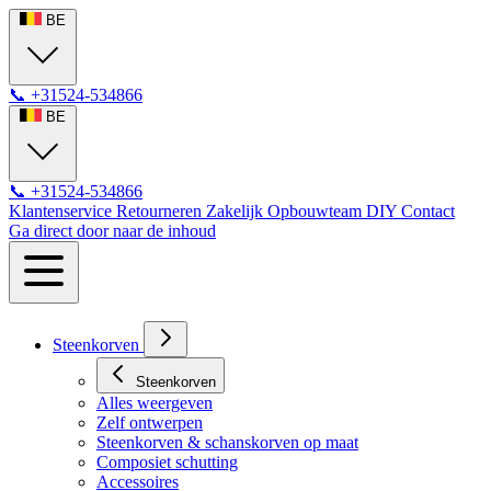
BE
📞
+31524-534866
BE
📞
+31524-534866
Klantenservice
Retourneren
Zakelijk
Opbouwteam
DIY
Contact
Ga direct door naar de inhoud
Steenkorven
Steenkorven
Alles weergeven
Zelf ontwerpen
Steenkorven & schanskorven op maat
Composiet schutting
Accessoires