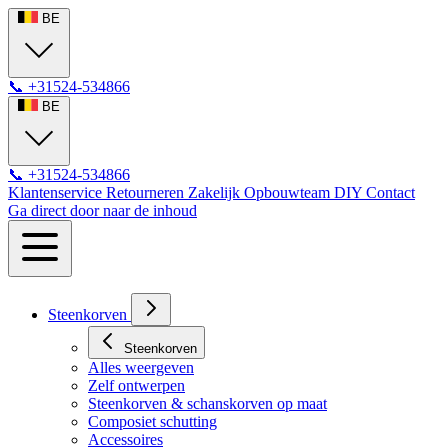
BE
📞
+31524-534866
BE
📞
+31524-534866
Klantenservice
Retourneren
Zakelijk
Opbouwteam
DIY
Contact
Ga direct door naar de inhoud
Steenkorven
Steenkorven
Alles weergeven
Zelf ontwerpen
Steenkorven & schanskorven op maat
Composiet schutting
Accessoires