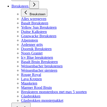
Breuksteen
Breuksteen
Alles weergeven
Basalt Breuksteen
Yellow Sun Breuksteen
Duitse Kalksteen
Grauwacke Breuksteen
Alpensteen
Ardenner grijs
Doornik Breuksteen
Noors Graniet
Icy Blue breukstenen
Basalt Bruin Breuksteen
Weissenbacher breukstenen
Weissenbacher siersteen
Rouge Royal
Lava Krotzen
Maaskeien
Marmer Rood Bruin
Breuksteen monsterdoos met max 5 soorten
Glasbrokken
Glasbrokken monsterpakket