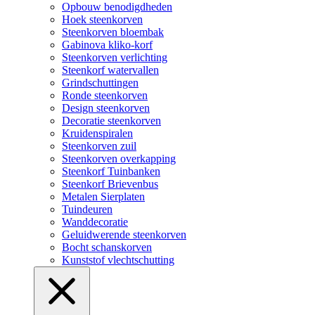
Opbouw benodigdheden
Hoek steenkorven
Steenkorven bloembak
Gabinova kliko-korf
Steenkorven verlichting
Steenkorf watervallen
Grindschuttingen
Ronde steenkorven
Design steenkorven
Decoratie steenkorven
Kruidenspiralen
Steenkorven zuil
Steenkorven overkapping
Steenkorf Tuinbanken
Steenkorf Brievenbus
Metalen Sierplaten
Tuindeuren
Wanddecoratie
Geluidwerende steenkorven
Bocht schanskorven
Kunststof vlechtschutting