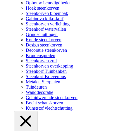
Opbouw benodigdheden
Hoek steenkorven
Steenkorven bloembak
Gabinova kliko-korf
Steenkorven verlichting
Steenkorf watervallen
Grindschuttingen
Ronde steenkorven
Design steenkorven
Decoratie steenkorven
Kruidenspiralen
Steenkorven zuil
Steenkorven overkapping
Steenkorf Tuinbanken
Steenkorf Brievenbus
Metalen Sierplaten
Tuindeuren
Wanddecoratie
Geluidwerende steenkorven
Bocht schanskorven
Kunststof vlechtschutting