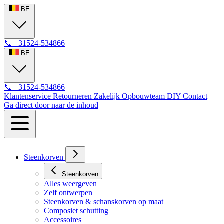
BE
📞
+31524-534866
BE
📞
+31524-534866
Klantenservice
Retourneren
Zakelijk
Opbouwteam
DIY
Contact
Ga direct door naar de inhoud
Steenkorven
Steenkorven
Alles weergeven
Zelf ontwerpen
Steenkorven & schanskorven op maat
Composiet schutting
Accessoires