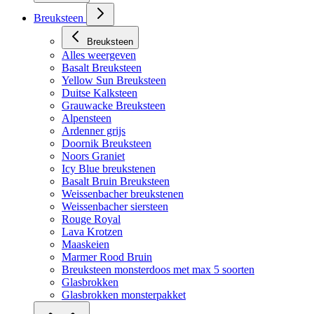
Breuksteen
Breuksteen
Alles weergeven
Basalt Breuksteen
Yellow Sun Breuksteen
Duitse Kalksteen
Grauwacke Breuksteen
Alpensteen
Ardenner grijs
Doornik Breuksteen
Noors Graniet
Icy Blue breukstenen
Basalt Bruin Breuksteen
Weissenbacher breukstenen
Weissenbacher siersteen
Rouge Royal
Lava Krotzen
Maaskeien
Marmer Rood Bruin
Breuksteen monsterdoos met max 5 soorten
Glasbrokken
Glasbrokken monsterpakket