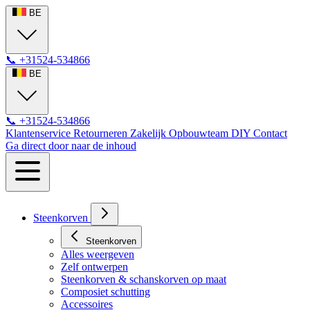
BE
📞
+31524-534866
BE
📞
+31524-534866
Klantenservice
Retourneren
Zakelijk
Opbouwteam
DIY
Contact
Ga direct door naar de inhoud
Steenkorven
Steenkorven
Alles weergeven
Zelf ontwerpen
Steenkorven & schanskorven op maat
Composiet schutting
Accessoires