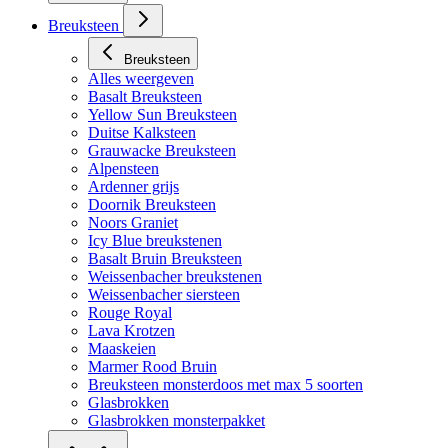
Breuksteen
Breuksteen
Alles weergeven
Basalt Breuksteen
Yellow Sun Breuksteen
Duitse Kalksteen
Grauwacke Breuksteen
Alpensteen
Ardenner grijs
Doornik Breuksteen
Noors Graniet
Icy Blue breukstenen
Basalt Bruin Breuksteen
Weissenbacher breukstenen
Weissenbacher siersteen
Rouge Royal
Lava Krotzen
Maaskeien
Marmer Rood Bruin
Breuksteen monsterdoos met max 5 soorten
Glasbrokken
Glasbrokken monsterpakket