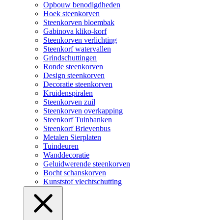
Opbouw benodigdheden
Hoek steenkorven
Steenkorven bloembak
Gabinova kliko-korf
Steenkorven verlichting
Steenkorf watervallen
Grindschuttingen
Ronde steenkorven
Design steenkorven
Decoratie steenkorven
Kruidenspiralen
Steenkorven zuil
Steenkorven overkapping
Steenkorf Tuinbanken
Steenkorf Brievenbus
Metalen Sierplaten
Tuindeuren
Wanddecoratie
Geluidwerende steenkorven
Bocht schanskorven
Kunststof vlechtschutting