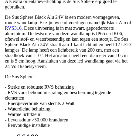
Als extra orientatieverlichting is de Sus Sphere erg goed te
gebruiken.
De Sus Sphere Black Alu 24V is een modern vormgegeven,
ronde wandlamp. Er zijn twee uitvoeringen namelijk Black Alu of
RVS316
. Deze uitvoering is in mat zwart, gepoedercoate
aluminium. De testscore van deze wandlamp is IP65 en IK06,
oftewel stof- en waterbestendig en kan tegen een stootje. De Sus
Sphere Black Alu 24V straalt aan 1 kant licht uit en heeft 12 LED
lampjes. De lamp heeft een lichtbereik van 200 cm, met een
straalhoek van 110°. Het armatuur heeft een diameter van 10 cm
en is 5 cm hoog. Aansluiten van deze led wandlamp gaat via het
24 Volt kabelsysteem.
De Sus Sphere:
- Sterke en robuuste RVS behuizing
- RVS voor behoud uitstraling en bescherming tegen de
elementen
- Energieverbruik van slechts 2 Watt
- Waterdichte behuizing
- Warme lichtkleur
- Levensduur >50.000 branduren
- Eenvoudige installatie