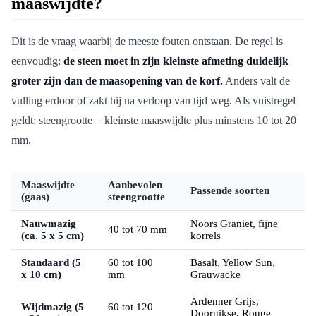
maaswijdte?
Dit is de vraag waarbij de meeste fouten ontstaan. De regel is
eenvoudig:
de steen moet in zijn kleinste afmeting duidelijk
groter zijn dan de maasopening van de korf.
Anders valt de
vulling erdoor of zakt hij na verloop van tijd weg. Als vuistregel
geldt: steengrootte = kleinste maaswijdte plus minstens 10 tot 20
mm.
Maaswijdte
Aanbevolen
Passende soorten
(gaas)
steengrootte
Nauwmazig
Noors Graniet, fijne
40 tot 70 mm
(ca. 5 x 5 cm)
korrels
Standaard (5
60 tot 100
Basalt, Yellow Sun,
x 10 cm)
mm
Grauwacke
Ardenner Grijs,
Wijdmazig (5
60 tot 120
Doornikse, Rouge