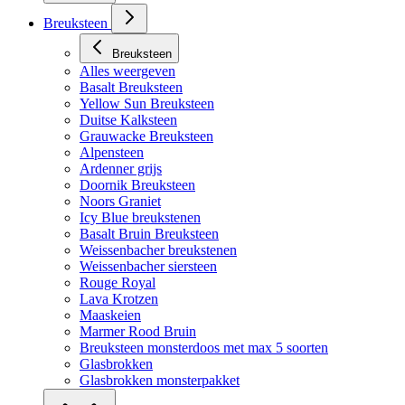
Breuksteen
Breuksteen
Alles weergeven
Basalt Breuksteen
Yellow Sun Breuksteen
Duitse Kalksteen
Grauwacke Breuksteen
Alpensteen
Ardenner grijs
Doornik Breuksteen
Noors Graniet
Icy Blue breukstenen
Basalt Bruin Breuksteen
Weissenbacher breukstenen
Weissenbacher siersteen
Rouge Royal
Lava Krotzen
Maaskeien
Marmer Rood Bruin
Breuksteen monsterdoos met max 5 soorten
Glasbrokken
Glasbrokken monsterpakket