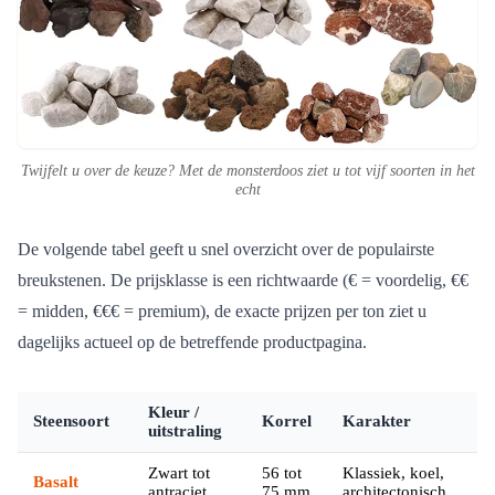
Twijfelt u over de keuze? Met de monsterdoos ziet u tot vijf soorten in het
echt
De volgende tabel geeft u snel overzicht over de populairste
breukstenen. De prijsklasse is een richtwaarde (€ = voordelig, €€
= midden, €€€ = premium), de exacte prijzen per ton ziet u
dagelijks actueel op de betreffende productpagina.
Kleur /
Steensoort
Korrel
Karakter
Pr
uitstraling
Zwart tot
56 tot
Klassiek, koel,
Basalt
€
antraciet
75 mm
architectonisch