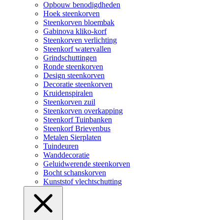
Opbouw benodigdheden
Hoek steenkorven
Steenkorven bloembak
Gabinova kliko-korf
Steenkorven verlichting
Steenkorf watervallen
Grindschuttingen
Ronde steenkorven
Design steenkorven
Decoratie steenkorven
Kruidenspiralen
Steenkorven zuil
Steenkorven overkapping
Steenkorf Tuinbanken
Steenkorf Brievenbus
Metalen Sierplaten
Tuindeuren
Wanddecoratie
Geluidwerende steenkorven
Bocht schanskorven
Kunststof vlechtschutting