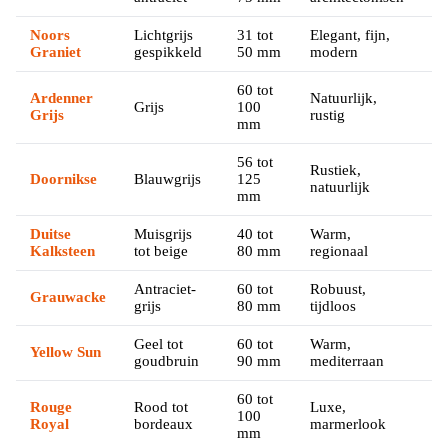
Noors
Lichtgrijs
31 tot
Elegant, fijn,
€
Graniet
gespikkeld
50 mm
modern
60 tot
Ardenner
Natuurlijk,
Grijs
100
€
Grijs
rustig
mm
56 tot
Rustiek,
Doornikse
Blauwgrijs
125
€
natuurlijk
mm
Duitse
Muisgrijs
40 tot
Warm,
€
Kalksteen
tot beige
80 mm
regionaal
Antraciet-
60 tot
Robuust,
Grauwacke
€
grijs
80 mm
tijdloos
Geel tot
60 tot
Warm,
Yellow Sun
€
goudbruin
90 mm
mediterraan
60 tot
Rouge
Rood tot
Luxe,
100
€€
Royal
bordeaux
marmerlook
mm