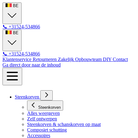
BE
📞
+31524-534866
BE
📞
+31524-534866
Klantenservice
Retourneren
Zakelijk
Opbouwteam
DIY
Contact
Ga direct door naar de inhoud
Steenkorven
Steenkorven
Alles weergeven
Zelf ontwerpen
Steenkorven & schanskorven op maat
Composiet schutting
Accessoires