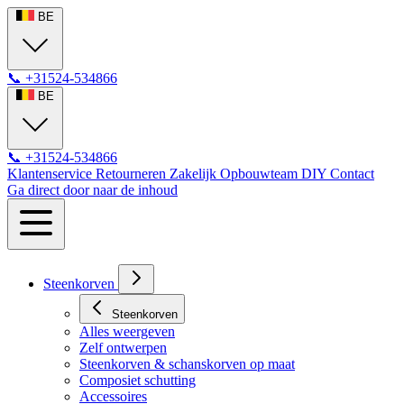
BE
📞
+31524-534866
BE
📞
+31524-534866
Klantenservice
Retourneren
Zakelijk
Opbouwteam
DIY
Contact
Ga direct door naar de inhoud
Steenkorven
Steenkorven
Alles weergeven
Zelf ontwerpen
Steenkorven & schanskorven op maat
Composiet schutting
Accessoires