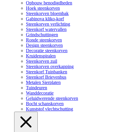
Opbouw benodigdheden
Hoek steenkorven
Steenkorven bloembak
Gabinova kliko-korf
Steenkorven verlichting
Steenkorf watervallen
Grindschuttingen
Ronde steenkorven
Design steenkorven
Decoratie steenkorven
Kruidenspiralen
Steenkorven zuil
Steenkorven overkapping
Steenkorf Tuinbanken
Steenkorf Brievenbus
Metalen Sierplaten
Tuindeuren
Wanddecoratie
Geluidwerende steenkorven
Bocht schanskorven
Kunststof vlechtschutting