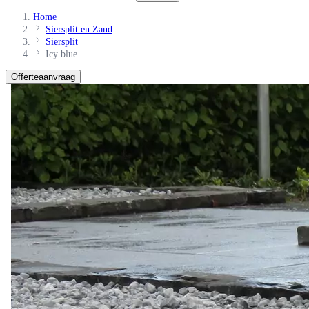
Home
Siersplit en Zand
Siersplit
Icy blue
Offerteaanvraag