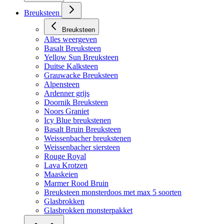
Breuksteen
Breuksteen
Alles weergeven
Basalt Breuksteen
Yellow Sun Breuksteen
Duitse Kalksteen
Grauwacke Breuksteen
Alpensteen
Ardenner grijs
Doornik Breuksteen
Noors Graniet
Icy Blue breukstenen
Basalt Bruin Breuksteen
Weissenbacher breukstenen
Weissenbacher siersteen
Rouge Royal
Lava Krotzen
Maaskeien
Marmer Rood Bruin
Breuksteen monsterdoos met max 5 soorten
Glasbrokken
Glasbrokken monsterpakket